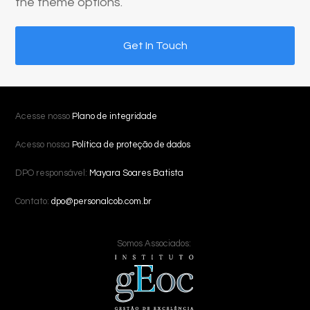
the theme options.
Get In Touch
Acesse nosso
Plano de integridade
Acesso nossa
Política de proteção de dados
DPO responsável:
Mayara Soares Batista
Contato:
dpo@personalcob.com.br
Somos Associados: