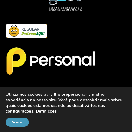
REGULAR
Utilizamos cookies para lhe proporcionar a melhor
experiência no nosso site. Você pode descobrir mais sobre
quais cookies estamos usando ou desativá-los nas
configurações.
Definições
.
2026 - Personalcob - CNPJ: 12.837.042/0001-60- Todos direitos
reservados.
Aceitar