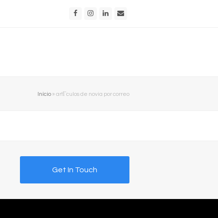
Facebook
Instagram
LinkedIn
Email
Início
»
artГ­culos de novia por correo
Get In Touch