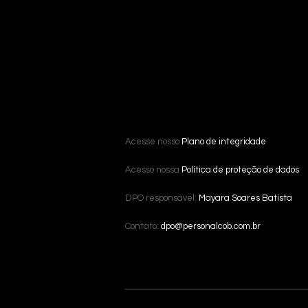
Acesse nosso
Plano de integridade
Acesso nossa
Política de proteção de dados
DPO responsável:
Mayara Soares Batista
Contato:
dpo@personalcob.com.br