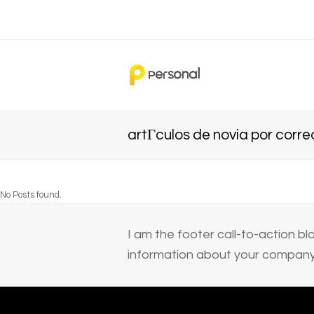
artГ­culos de novia por corre
No Posts found.
I am the footer call-to-action 
information about your company 