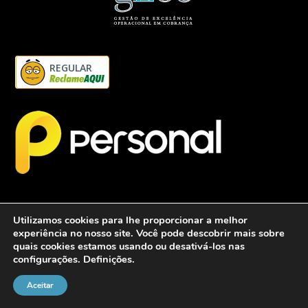
REGULAR
Utilizamos cookies para lhe proporcionar a melhor
experiência no nosso site. Você pode descobrir mais sobre
quais cookies estamos usando ou desativá-los nas
configurações.
Definições
.
2026 - Personalcob - CNPJ: 12.837.042/0001-60- Todos direitos
reservados.
Aceitar