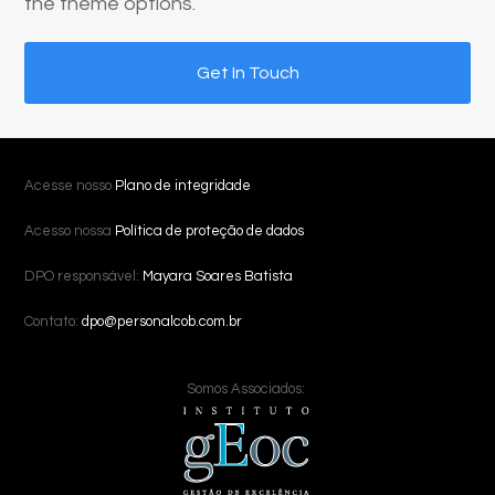
the theme options.
Get In Touch
Acesse nosso
Plano de integridade
Acesso nossa
Política de proteção de dados
DPO responsável:
Mayara Soares Batista
Contato:
dpo@personalcob.com.br
Somos Associados: