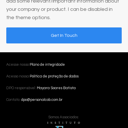
add some relevant/important information about
your company or product. I can be disabled in
the theme options.
Get In Touch
Acesse nosso
Plano de integridade
Acesso nossa
Política de proteção de dados
DPO responsável:
Mayara Soares Batista
Contato:
dpo@personalcob.com.br
Somos Associados: