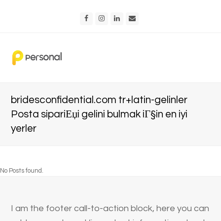
Facebook
Instagram
LinkedIn
Email
bridesconfidential.com tr+latin-gelinler
Posta sipariЕџi gelini bulmak iГ§in en iyi
yerler
No Posts found.
I am the footer call-to-action block, here you can