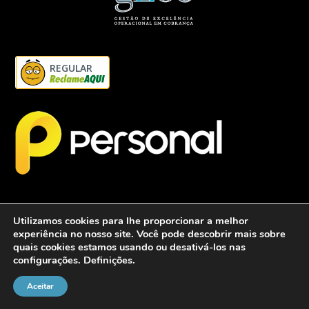
REGULAR
Utilizamos cookies para lhe proporcionar a melhor
experiência no nosso site. Você pode descobrir mais sobre
quais cookies estamos usando ou desativá-los nas
configurações.
Definições
.
2026 - Personalcob - CNPJ: 12.837.042/0001-60- Todos direitos
reservados.
Aceitar