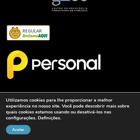
REGULAR
Utilizamos cookies para lhe proporcionar a melhor
experiência no nosso site. Você pode descobrir mais sobre
quais cookies estamos usando ou desativá-los nas
configurações.
Definições
.
2026 - Personalcob - CNPJ: 12.837.042/0001-60- Todos direitos
reservados.
Aceitar