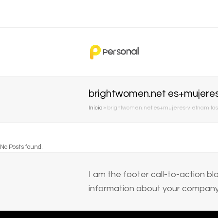
brightwomen.net es+mujeres-
Início
»
brightwomen.net es+mujeres-vietnamitas-c
No Posts found.
I am the footer call-to-action 
information about your company 