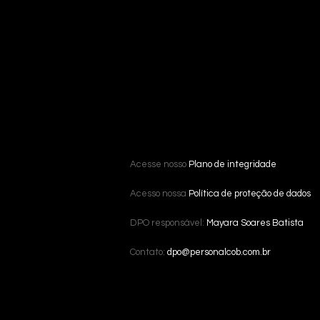
Acesse nosso
Plano de integridade
Acesso nossa
Política de proteção de dados
DPO responsável:
Mayara Soares Batista
Contato:
dpo@personalcob.com.br