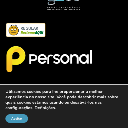
REGULAR
Utilizamos cookies para lhe proporcionar a melhor
experiência no nosso site. Você pode descobrir mais sobre
quais cookies estamos usando ou desativá-los nas
configurações.
Definições
.
2026 - Personalcob - CNPJ: 12.837.042/0001-60- Todos direitos
reservados.
Aceitar