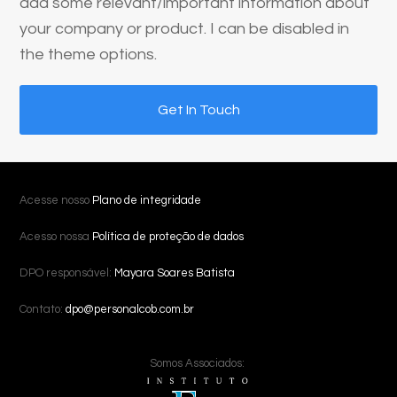
add some relevant/important information about
your company or product. I can be disabled in
the theme options.
Get In Touch
Acesse nosso
Plano de integridade
Acesso nossa
Política de proteção de dados
DPO responsável:
Mayara Soares Batista
Contato:
dpo@personalcob.com.br
Somos Associados: