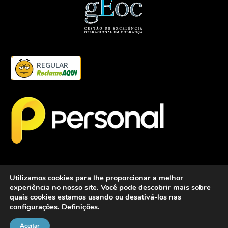
REGULAR
Utilizamos cookies para lhe proporcionar a melhor
experiência no nosso site. Você pode descobrir mais sobre
quais cookies estamos usando ou desativá-los nas
configurações.
Definições
.
2026 - Personalcob - CNPJ: 12.837.042/0001-60- Todos direitos
reservados.
Aceitar