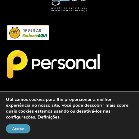
REGULAR
Utilizamos cookies para lhe proporcionar a melhor
experiência no nosso site. Você pode descobrir mais sobre
quais cookies estamos usando ou desativá-los nas
configurações.
Definições
.
2026 - Personalcob - CNPJ: 12.837.042/0001-60- Todos direitos
reservados.
Aceitar