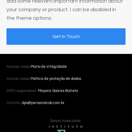
add some relevant/important information about
your company or product. I can be disabled in
the theme options.
Get In Touch
Acesse nosso
Plano de integridade
Acesso nossa
Política de proteção de dados
DPO responsável:
Mayara Soares Batista
Contato:
dpo@personalcob.com.br
Somos Associados: