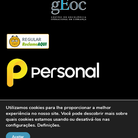
REGULAR
Utilizamos cookies para lhe proporcionar a melhor
experiência no nosso site. Você pode descobrir mais sobre
quais cookies estamos usando ou desativá-los nas
configurações.
Definições
.
2026 - Personalcob - CNPJ: 12.837.042/0001-60- Todos direitos
reservados.
Aceitar