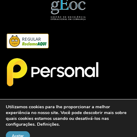
REGULAR
Utilizamos cookies para lhe proporcionar a melhor
experiência no nosso site. Você pode descobrir mais sobre
quais cookies estamos usando ou desativá-los nas
configurações.
Definições
.
2026 - Personalcob - CNPJ: 12.837.042/0001-60- Todos direitos
reservados.
Aceitar