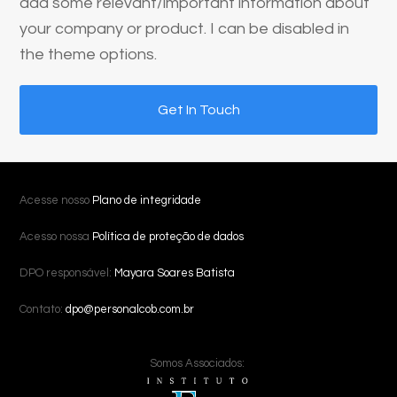
add some relevant/important information about
your company or product. I can be disabled in
the theme options.
Get In Touch
Acesse nosso
Plano de integridade
Acesso nossa
Política de proteção de dados
DPO responsável:
Mayara Soares Batista
Contato:
dpo@personalcob.com.br
Somos Associados: