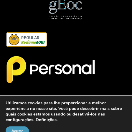
REGULAR
Utilizamos cookies para lhe proporcionar a melhor
experiência no nosso site. Você pode descobrir mais sobre
quais cookies estamos usando ou desativá-los nas
configurações.
Definições
.
2026 - Personalcob - CNPJ: 12.837.042/0001-60- Todos direitos
reservados.
Aceitar