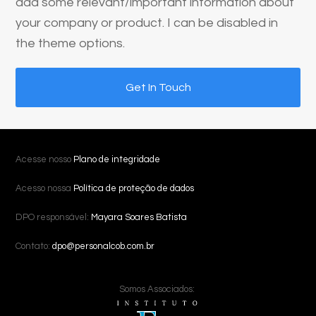
add some relevant/important information about
your company or product. I can be disabled in
the theme options.
Get In Touch
Acesse nosso
Plano de integridade
Acesso nossa
Política de proteção de dados
DPO responsável:
Mayara Soares Batista
Contato:
dpo@personalcob.com.br
Somos Associados: