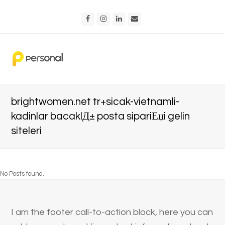
Facebook
Instagram
LinkedIn
Email
brightwomen.net tr+sicak-vietnamli-
kadinlar bacaklД± posta sipariЕџi gelin
siteleri
No Posts found.
I am the footer call-to-action block, here you can