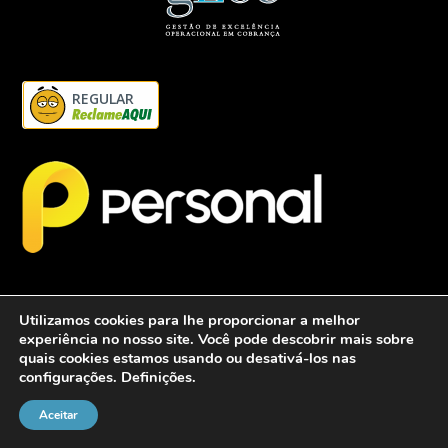
REGULAR
Utilizamos cookies para lhe proporcionar a melhor
experiência no nosso site. Você pode descobrir mais sobre
quais cookies estamos usando ou desativá-los nas
configurações.
Definições
.
2026 - Personalcob - CNPJ: 12.837.042/0001-60- Todos direitos
reservados.
Aceitar