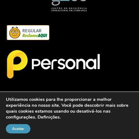
REGULAR
Utilizamos cookies para lhe proporcionar a melhor
experiência no nosso site. Você pode descobrir mais sobre
quais cookies estamos usando ou desativá-los nas
configurações.
Definições
.
2026 - Personalcob - CNPJ: 12.837.042/0001-60- Todos direitos
reservados.
Aceitar