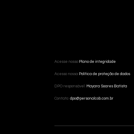
Acesse nosso
Plano de integridade
Acesso nossa
Política de proteção de dados
DPO responsável:
Mayara Soares Batista
Contato:
dpo@personalcob.com.br