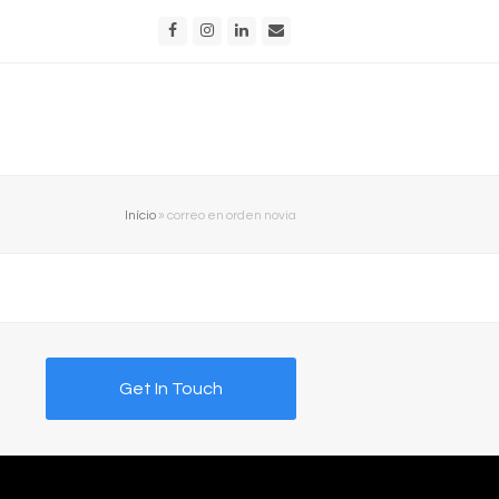
Facebook
Instagram
LinkedIn
Email
Início
»
correo en orden novia
Get In Touch