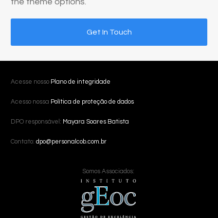
the theme options.
Get In Touch
Acesse nosso
Plano de integridade
Acesso nossa
Política de proteção de dados
DPO responsável:
Mayara Soares Batista
Contato:
dpo@personalcob.com.br
Somos Associados: