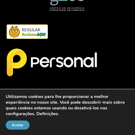
REGULAR
Utilizamos cookies para lhe proporcionar a melhor
experiência no nosso site. Você pode descobrir mais sobre
quais cookies estamos usando ou desativá-los nas
configurações.
Definições
.
2026 - Personalcob - CNPJ: 12.837.042/0001-60- Todos direitos
reservados.
Aceitar