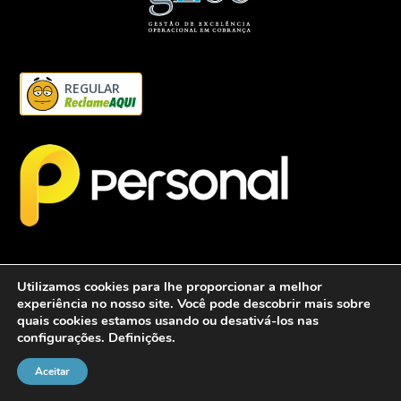
REGULAR
Utilizamos cookies para lhe proporcionar a melhor
experiência no nosso site. Você pode descobrir mais sobre
quais cookies estamos usando ou desativá-los nas
configurações.
Definições
.
2026 - Personalcob - CNPJ: 12.837.042/0001-60- Todos direitos
reservados.
Aceitar