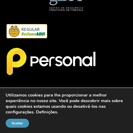
REGULAR
Utilizamos cookies para lhe proporcionar a melhor
experiência no nosso site. Você pode descobrir mais sobre
quais cookies estamos usando ou desativá-los nas
configurações.
Definições
.
2026 - Personalcob - CNPJ: 12.837.042/0001-60- Todos direitos
reservados.
Aceitar