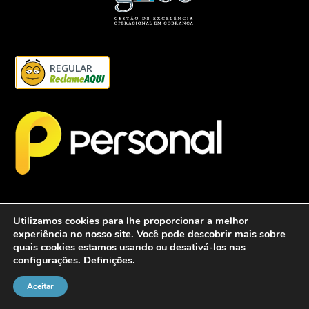
REGULAR
Utilizamos cookies para lhe proporcionar a melhor
experiência no nosso site. Você pode descobrir mais sobre
quais cookies estamos usando ou desativá-los nas
configurações.
Definições
.
2026 - Personalcob - CNPJ: 12.837.042/0001-60- Todos direitos
reservados.
Aceitar