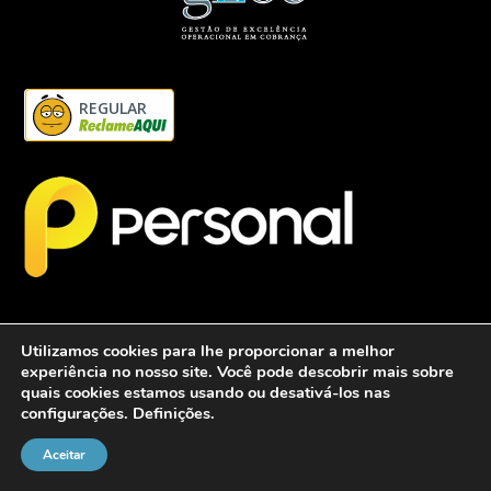
REGULAR
Utilizamos cookies para lhe proporcionar a melhor
experiência no nosso site. Você pode descobrir mais sobre
quais cookies estamos usando ou desativá-los nas
configurações.
Definições
.
2026 - Personalcob - CNPJ: 12.837.042/0001-60- Todos direitos
reservados.
Aceitar