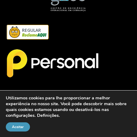
REGULAR
Utilizamos cookies para lhe proporcionar a melhor
experiência no nosso site. Você pode descobrir mais sobre
quais cookies estamos usando ou desativá-los nas
configurações.
Definições
.
2026 - Personalcob - CNPJ: 12.837.042/0001-60- Todos direitos
reservados.
Aceitar