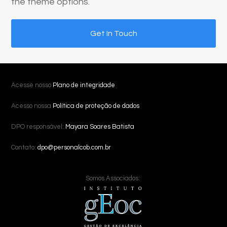
the theme options.
Get In Touch
Acesse nosso
Plano de integridade
Acesso nossa
Política de proteção de dados
DPO responsável:
Mayara Soares Batista
Contato:
dpo@personalcob.com.br
Somos Associados: