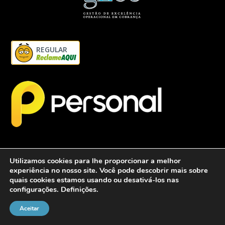
REGULAR
Utilizamos cookies para lhe proporcionar a melhor
experiência no nosso site. Você pode descobrir mais sobre
quais cookies estamos usando ou desativá-los nas
configurações.
Definições
.
2026 - Personalcob - CNPJ: 12.837.042/0001-60- Todos direitos
reservados.
Aceitar