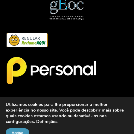
REGULAR
Utilizamos cookies para lhe proporcionar a melhor
experiência no nosso site. Você pode descobrir mais sobre
quais cookies estamos usando ou desativá-los nas
configurações.
Definições
.
2026 - Personalcob - CNPJ: 12.837.042/0001-60- Todos direitos
reservados.
Aceitar