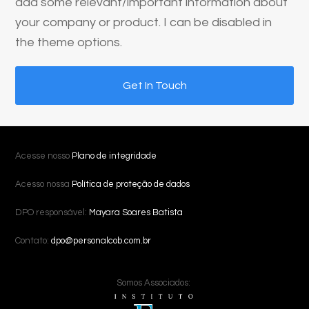
add some relevant/important information about
your company or product. I can be disabled in
the theme options.
Get In Touch
Acesse nosso
Plano de integridade
Acesso nossa
Política de proteção de dados
DPO responsável:
Mayara Soares Batista
Contato:
dpo@personalcob.com.br
Somos Associados: