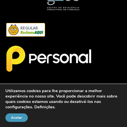
REGULAR
Utilizamos cookies para lhe proporcionar a melhor
experiência no nosso site. Você pode descobrir mais sobre
quais cookies estamos usando ou desativá-los nas
configurações.
Definições
.
2026 - Personalcob - CNPJ: 12.837.042/0001-60- Todos direitos
reservados.
Aceitar