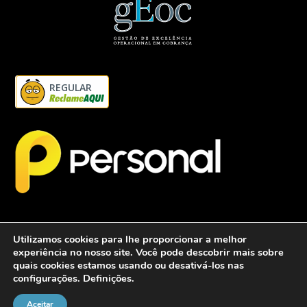
REGULAR
Utilizamos cookies para lhe proporcionar a melhor
experiência no nosso site. Você pode descobrir mais sobre
quais cookies estamos usando ou desativá-los nas
configurações.
Definições
.
2026 - Personalcob - CNPJ: 12.837.042/0001-60- Todos direitos
reservados.
Aceitar