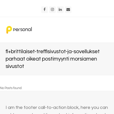
Facebook
Instagram
LinkedIn
Email
fi+brittilaiset-treffisivustot-ja-sovellukset
parhaat oikeat postimyynti morsiamen
sivustot
No Posts found.
I am the footer call-to-action block, here you can