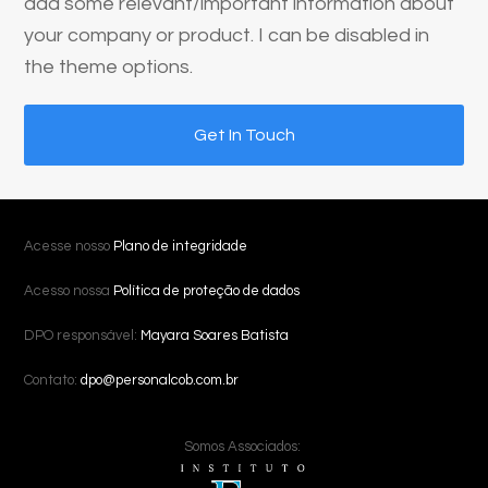
add some relevant/important information about
your company or product. I can be disabled in
the theme options.
Get In Touch
Acesse nosso
Plano de integridade
Acesso nossa
Política de proteção de dados
DPO responsável:
Mayara Soares Batista
Contato:
dpo@personalcob.com.br
Somos Associados: