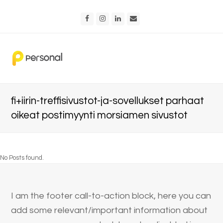
Facebook
Instagram
LinkedIn
Email
fi+iirin-treffisivustot-ja-sovellukset parhaat
oikeat postimyynti morsiamen sivustot
No Posts found.
I am the footer call-to-action block, here you can
add some relevant/important information about