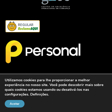
REGULAR
Utilizamos cookies para lhe proporcionar a melhor
experiência no nosso site. Você pode descobrir mais sobre
quais cookies estamos usando ou desativá-los nas
configurações.
Definições
.
2026 - Personalcob - CNPJ: 12.837.042/0001-60- Todos direitos
reservados.
Aceitar