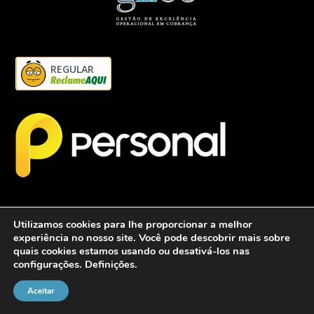
REGULAR
Utilizamos cookies para lhe proporcionar a melhor
experiência no nosso site. Você pode descobrir mais sobre
quais cookies estamos usando ou desativá-los nas
configurações.
Definições
.
2026 - Personalcob - CNPJ: 12.837.042/0001-60- Todos direitos
reservados.
Aceitar