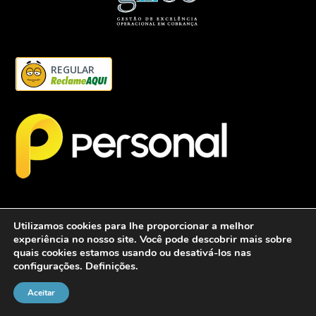
REGULAR
Utilizamos cookies para lhe proporcionar a melhor
experiência no nosso site. Você pode descobrir mais sobre
quais cookies estamos usando ou desativá-los nas
configurações.
Definições
.
2026 - Personalcob - CNPJ: 12.837.042/0001-60- Todos direitos
reservados.
Aceitar