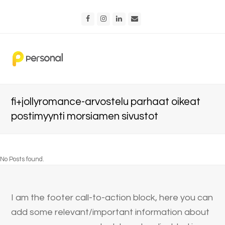
Facebook
Instagram
LinkedIn
Email
fi+jollyromance-arvostelu parhaat oikeat
postimyynti morsiamen sivustot
No Posts found.
I am the footer call-to-action block, here you can
add some relevant/important information about