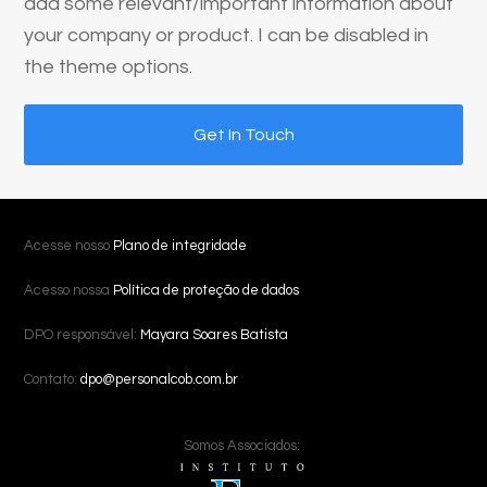
add some relevant/important information about
your company or product. I can be disabled in
the theme options.
Get In Touch
Acesse nosso
Plano de integridade
Acesso nossa
Política de proteção de dados
DPO responsável:
Mayara Soares Batista
Contato:
dpo@personalcob.com.br
Somos Associados: