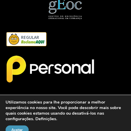
REGULAR
Utilizamos cookies para lhe proporcionar a melhor
experiência no nosso site. Você pode descobrir mais sobre
quais cookies estamos usando ou desativá-los nas
configurações.
Definições
.
2026 - Personalcob - CNPJ: 12.837.042/0001-60- Todos direitos
reservados.
Aceitar