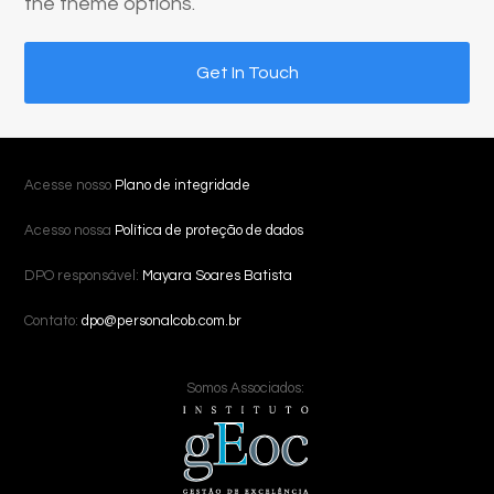
the theme options.
Get In Touch
Acesse nosso
Plano de integridade
Acesso nossa
Política de proteção de dados
DPO responsável:
Mayara Soares Batista
Contato:
dpo@personalcob.com.br
Somos Associados: