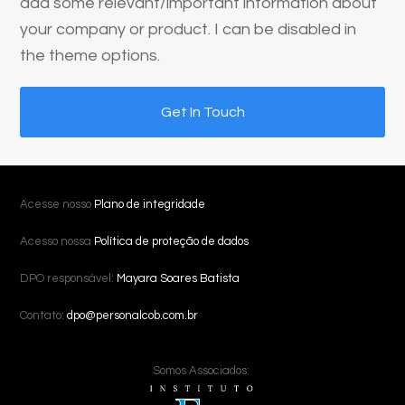
add some relevant/important information about
your company or product. I can be disabled in
the theme options.
Get In Touch
Acesse nosso
Plano de integridade
Acesso nossa
Política de proteção de dados
DPO responsável:
Mayara Soares Batista
Contato:
dpo@personalcob.com.br
Somos Associados: