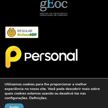
REGULAR
Utilizamos cookies para lhe proporcionar a melhor
experiência no nosso site. Você pode descobrir mais sobre
quais cookies estamos usando ou desativá-los nas
configurações.
Definições
.
2026 - Personalcob - CNPJ: 12.837.042/0001-60- Todos direitos
reservados.
Aceitar