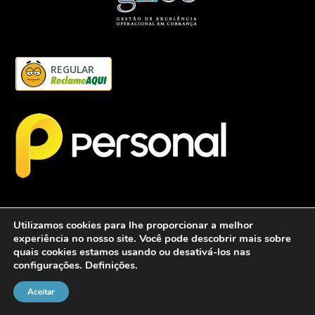
REGULAR
Utilizamos cookies para lhe proporcionar a melhor
experiência no nosso site. Você pode descobrir mais sobre
quais cookies estamos usando ou desativá-los nas
configurações.
Definições
.
2026 - Personalcob - CNPJ: 12.837.042/0001-60- Todos direitos
reservados.
Aceitar