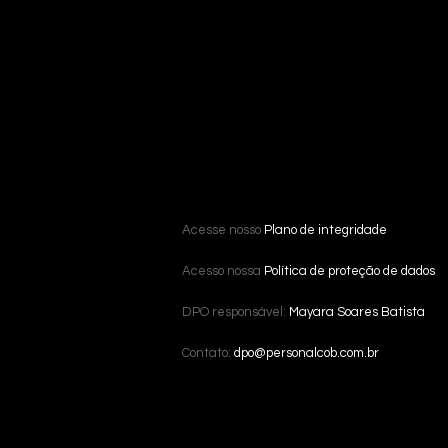
Acesse nosso
Plano de integridade
Acesso nossa
Política de proteção de dados
DPO responsável:
Mayara Soares Batista
Contato:
dpo@personalcob.com.br