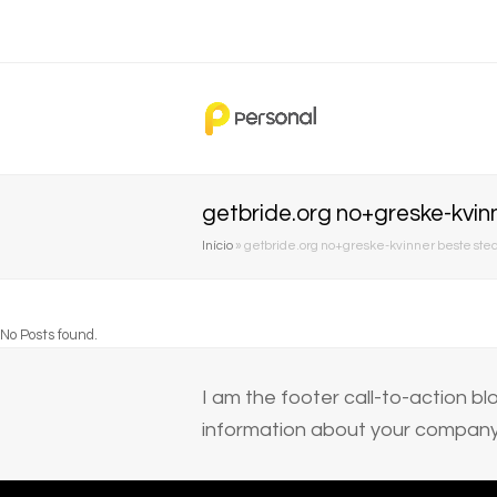
getbride.org no+greske-kvin
Início
»
getbride.org no+greske-kvinner beste sted
No Posts found.
I am the footer call-to-action 
information about your company 