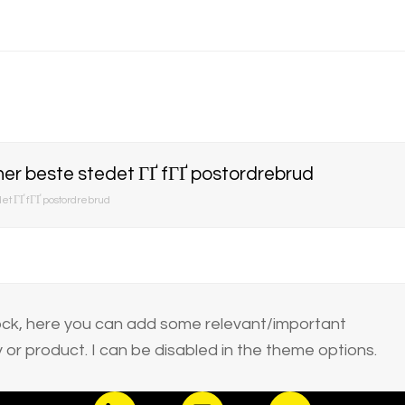
ner beste stedet ГҐ fГҐ postordrebrud
et ГҐ fГҐ postordrebrud
block, here you can add some relevant/important
or product. I can be disabled in the theme options.