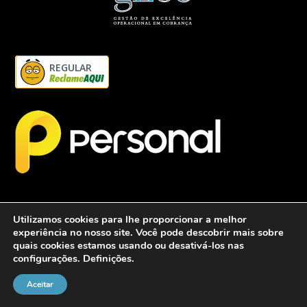
REGULAR
Utilizamos cookies para lhe proporcionar a melhor
experiência no nosso site. Você pode descobrir mais sobre
quais cookies estamos usando ou desativá-los nas
configurações.
Definições
.
2026 - Personalcob - CNPJ: 12.837.042/0001-60- Todos direitos
reservados.
Aceitar