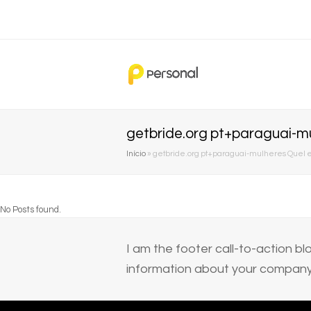
getbride.org pt+paraguai-mu
Início
»
getbride.org pt+paraguai-mulheres Quel e
No Posts found.
I am the footer call-to-action 
information about your company 