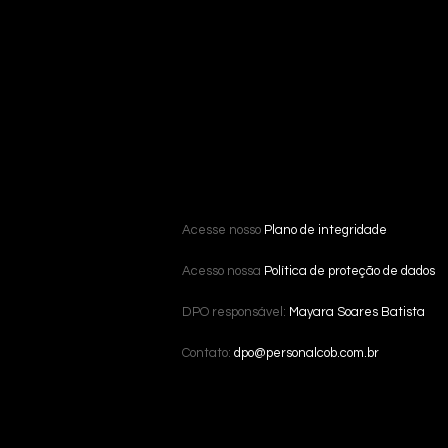
Acesse nosso
Plano de integridade
Acesso nossa
Política de proteção de dados
DPO responsável:
Mayara Soares Batista
Contato:
dpo@personalcob.com.br