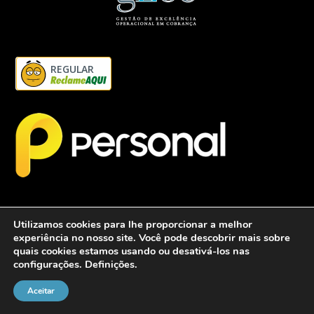
REGULAR
Utilizamos cookies para lhe proporcionar a melhor
experiência no nosso site. Você pode descobrir mais sobre
quais cookies estamos usando ou desativá-los nas
configurações.
Definições
.
2026 - Personalcob - CNPJ: 12.837.042/0001-60- Todos direitos
reservados.
Aceitar