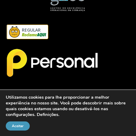
REGULAR
Utilizamos cookies para lhe proporcionar a melhor
experiência no nosso site. Você pode descobrir mais sobre
quais cookies estamos usando ou desativá-los nas
configurações.
Definições
.
2026 - Personalcob - CNPJ: 12.837.042/0001-60- Todos direitos
reservados.
Aceitar