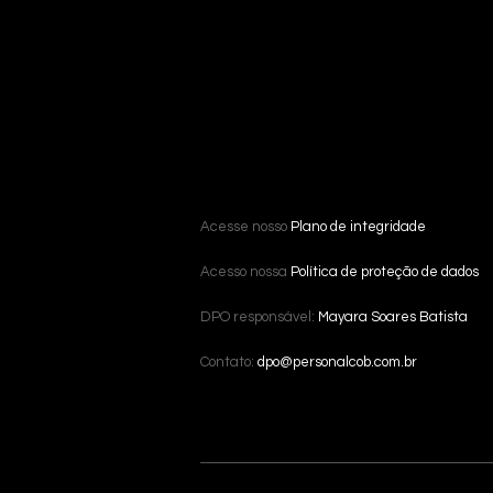
Acesse nosso
Plano de integridade
Acesso nossa
Política de proteção de dados
DPO responsável:
Mayara Soares Batista
Contato:
dpo@personalcob.com.br