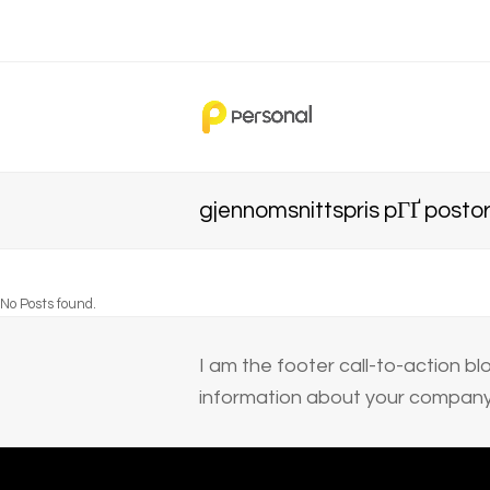
gjennomsnittspris pГҐ post
No Posts found.
I am the footer call-to-action 
information about your company 