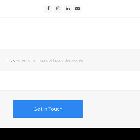
Facebook
Instagram
LinkedIn
Email
Início
»
gjennomsnittspris pГҐ postordrebruden
Get In Touch