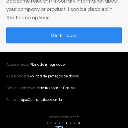
add some relevant/important information about
your company or product. I can be disabled in
the theme options.
Get In Touch
Acesse nosso
Plano de integridade
Acesso nossa
Política de proteção de dados
DPO responsável:
Mayara Soares Batista
Contato:
dpo@personalcob.com.br
Somos Associados: