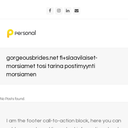
Facebook
Instagram
LinkedIn
Email
gorgeousbrides.net fi+slaavilaiset-
morsiamet tosi tarina postimyynti
morsiamen
No Posts found.
I am the footer call-to-action block, here you can