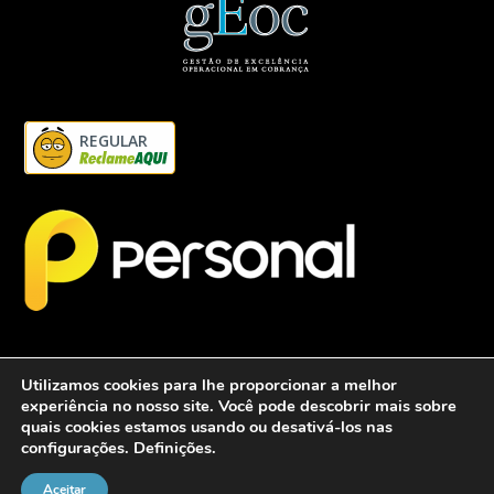
REGULAR
Utilizamos cookies para lhe proporcionar a melhor
experiência no nosso site. Você pode descobrir mais sobre
quais cookies estamos usando ou desativá-los nas
configurações.
Definições
.
2026 - Personalcob - CNPJ: 12.837.042/0001-60- Todos direitos
reservados.
Aceitar