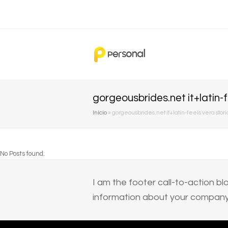
gorgeousbrides.net it+latin-
Início
»
gorgeousbrides.net it+latin-feels vera stor
No Posts found.
I am the footer call-to-action 
information about your company 