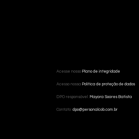
Acesse nosso
Plano de integridade
Acesso nossa
Política de proteção de dados
DPO responsável:
Mayara Soares Batista
Contato:
dpo@personalcob.com.br