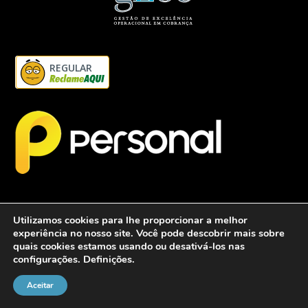
REGULAR
Utilizamos cookies para lhe proporcionar a melhor
experiência no nosso site. Você pode descobrir mais sobre
quais cookies estamos usando ou desativá-los nas
configurações.
Definições
.
2026 - Personalcob - CNPJ: 12.837.042/0001-60- Todos direitos
reservados.
Aceitar