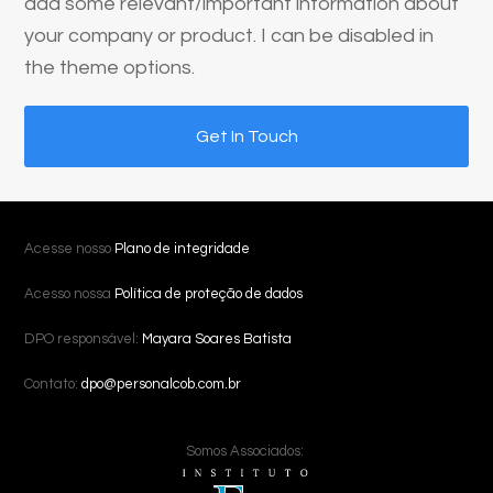
add some relevant/important information about
your company or product. I can be disabled in
the theme options.
Get In Touch
Acesse nosso
Plano de integridade
Acesso nossa
Política de proteção de dados
DPO responsável:
Mayara Soares Batista
Contato:
dpo@personalcob.com.br
Somos Associados: