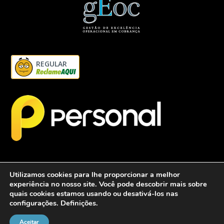
REGULAR
Utilizamos cookies para lhe proporcionar a melhor
experiência no nosso site. Você pode descobrir mais sobre
quais cookies estamos usando ou desativá-los nas
configurações.
Definições
.
2026 - Personalcob - CNPJ: 12.837.042/0001-60- Todos direitos
reservados.
Aceitar