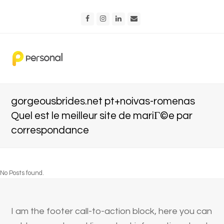
Facebook
Instagram
LinkedIn
Email
gorgeousbrides.net pt+noivas-romenas
Quel est le meilleur site de mariГ©e par
correspondance
No Posts found.
I am the footer call-to-action block, here you can