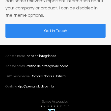
add some relevant/important information about
your company or product. I can be disabled in
the theme options.
Get In Touch
Acesse nosso
Plano de integridade
Acesso nossa
Política de proteção de dados
DPO responsável:
Mayara Soares Batista
Contato:
dpo@personalcob.com.br
Somos Associados: