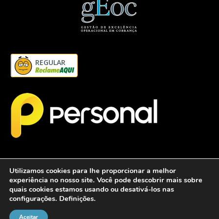
REGULAR
Utilizamos cookies para lhe proporcionar a melhor
experiência no nosso site. Você pode descobrir mais sobre
quais cookies estamos usando ou desativá-los nas
configurações.
Definições
.
2026 - Personalcob - CNPJ: 12.837.042/0001-60- Todos direitos
reservados.
Aceitar