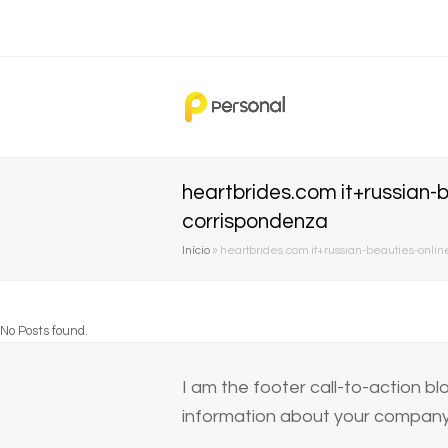
heartbrides.com it+russian-
corrispondenza
Início
»
heartbrides.com it+russian-beauties-onli
No Posts found.
I am the footer call-to-action 
information about your company 