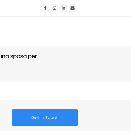
Facebook
Instagram
LinkedIn
Email
 una sposa per
Get In Touch