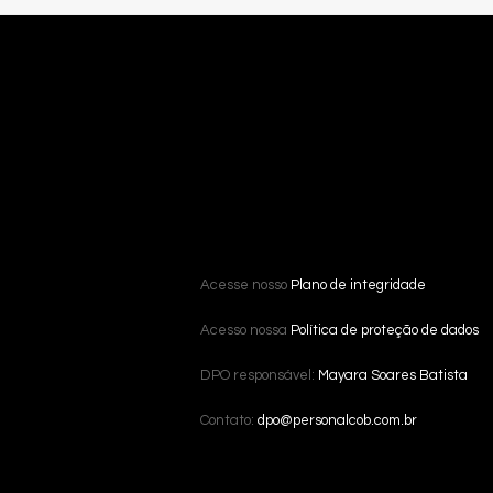
Acesse nosso
Plano de integridade
Acesso nossa
Política de proteção de dados
DPO responsável:
Mayara Soares Batista
Contato:
dpo@personalcob.com.br