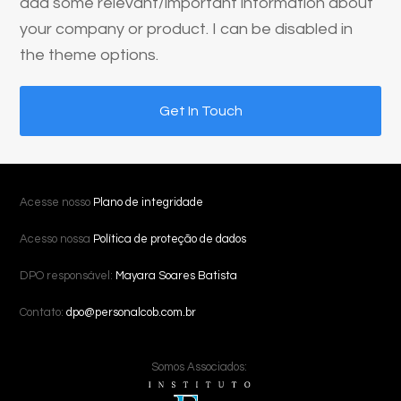
add some relevant/important information about
your company or product. I can be disabled in
the theme options.
Get In Touch
Acesse nosso
Plano de integridade
Acesso nossa
Política de proteção de dados
DPO responsável:
Mayara Soares Batista
Contato:
dpo@personalcob.com.br
Somos Associados: