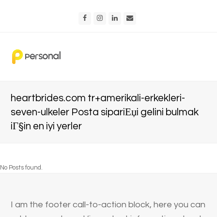
Facebook
Instagram
LinkedIn
Email
heartbrides.com tr+amerikali-erkekleri-
seven-ulkeler Posta sipariЕџi gelini bulmak
iГ§in en iyi yerler
No Posts found.
I am the footer call-to-action block, here you can