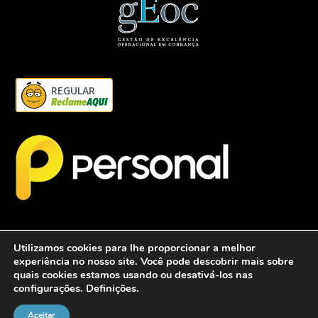
REGULAR
Utilizamos cookies para lhe proporcionar a melhor
experiência no nosso site. Você pode descobrir mais sobre
quais cookies estamos usando ou desativá-los nas
configurações.
Definições
.
2026 - Personalcob - CNPJ: 12.837.042/0001-60- Todos direitos
reservados.
Aceitar